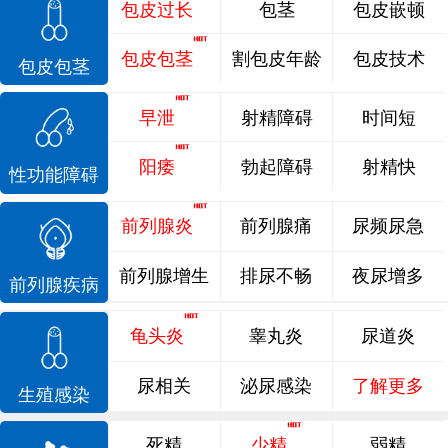
包皮过长
包茎
包皮嵌顿
包皮包茎
割包皮年龄
包皮技术
包皮包茎
早泄
射精障碍
时间短
阳痿
勃起障碍
射精快
性功能障碍
前列腺炎
前列腺痛
尿频尿急
前列腺增生
排尿不畅
夜尿增多
前列腺疾病
龟头炎
睾丸炎
尿道炎
尿相关
泌尿感染
了解更多
生殖感染
死精
少精
弱精