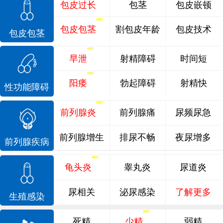
包皮过长
包茎
包皮嵌顿
包皮包茎
割包皮年龄
包皮技术
包皮包茎
早泄
射精障碍
时间短
阳痿
勃起障碍
射精快
性功能障碍
前列腺炎
前列腺痛
尿频尿急
前列腺增生
排尿不畅
夜尿增多
前列腺疾病
龟头炎
睾丸炎
尿道炎
尿相关
泌尿感染
了解更多
生殖感染
死精
少精
弱精