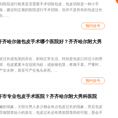
到医院进行检查是否需要手术切除包皮，包皮切除是一种小手
险，建议到正规的医院进行手术切除。但并不是所有的包皮过长
....
预约挂号
齐齐哈尔做包皮手术哪个医院好？齐齐哈尔附大男
皮过长或包茎的存在，影响正常生活。特别是包皮口径过小的男
原，包皮紧紧卡在冠状沟处，成嵌顿包茎，疼痛不甚。严重时，
生水肿，甚至可产生龟头坏死。...
预约挂号
齐市专业包皮手术医院？齐齐哈尔附大男科医院
遍的现象，大部分男人多少都会有点包皮过长的现象，而且包皮
导致阴茎短小的发生，包皮过长还有诱发阴茎癌的可能，那会不