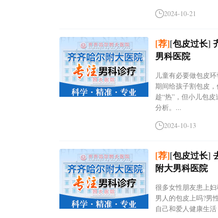
2024-10-21
[荐]
[
包皮过长
]
男科医院
儿童有必要做包皮环
期间给孩子割包皮，
趁“热”，但小儿包
分析。...
2024-10-13
[荐]
[
包皮过长
]
附大男科医院
很多女性朋友患上妇
男人的包皮上吗?男
自己和爱人健康生活，