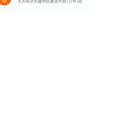
齐齐哈尔市建华区建设大街132号3层