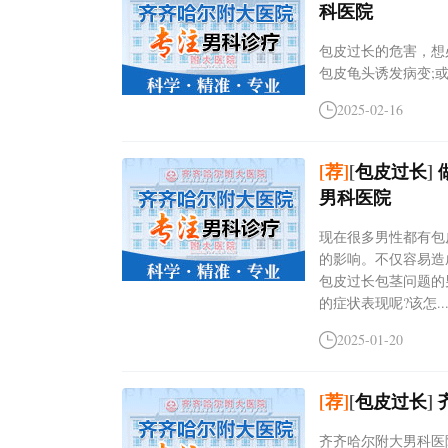
科医院
包皮过长的危害，想
包皮龟头诱发病变;或
2025-02-16
[荐]
[
包皮过长
]
男科医院
现在很多男性都有包
的影响。不仅容易造
包皮过长包茎问题的
的症状表现呢?该怎....
2025-01-20
[荐]
[
包皮过长
]
齐齐哈尔附大男科医