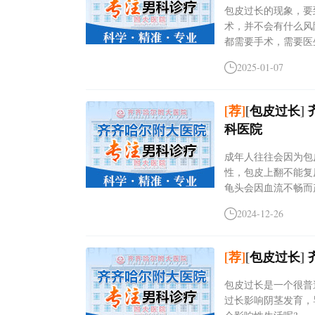
包皮过长的现象，要
术，并不会有什么风
都需要手术，需要医生..
2025-01-07
[荐]
[
包皮过长
]
科医院
成年人往往会因为包
性，包皮上翻不能复
龟头会因血流不畅而产
2024-12-26
[荐]
[
包皮过长
]
包皮过长是一个很普
过长影响阴茎发育，