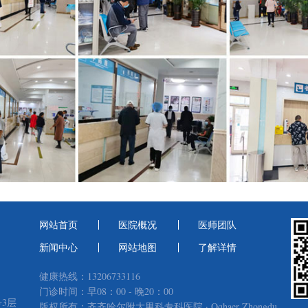
网站首页
医院概况
医师团队
新闻中心
网站地图
了解详情
健康热线：13206733116
门诊时间：早08：00 - 晚20：00
3层
版权所有：齐齐哈尔附大男科专科医院 · Qqhaer Zhongdu