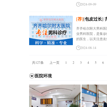
2024-09-09
[荐]
[
包皮过长
]
齐齐哈尔附大男科医院(咨
业男科医院，是集诊
的医生，以关注患友健
2024-08-14
共127条
上一页
1
2
3
4
5
6
医院环境