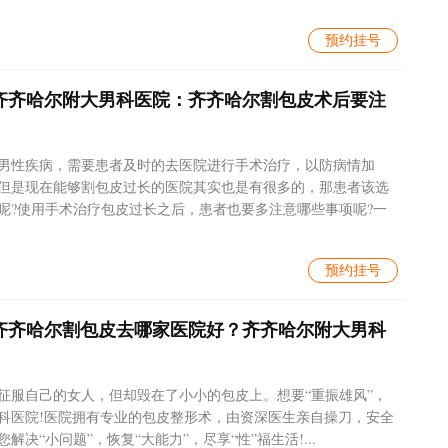
预约挂号
齐齐哈尔附大男科医院：齐齐哈尔割包皮术后要注
男性疾病，需要患者及时的去医院进行手术治疗，以防病情加
但是现在能够割包皮过长的医院其实也是有很多的，那患者该选
呢?使用手术治疗包皮过长之后，患者也要多注意哪些事项呢?一
预约挂号
齐齐哈尔割包皮去哪家医院好？齐齐哈尔附大男科
征服自己的女人，但却毁在了小小的包皮上。想要“重振雄风”，
科医院!医院拥有专业的包皮整形术，由资深医生亲自操刀，安全
决“小问题”，恢复“大能力”，尽享“性”福生活!...