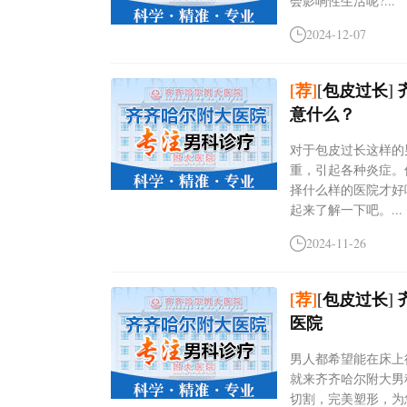
会影响性生活呢?...
2024-12-07
[荐]
[
包皮过长
]
意什么？
对于包皮过长这样的
重，引起各种炎症。
择什么样的医院才好
起来了解一下吧。...
2024-11-26
[荐]
[
包皮过长
]
医院
男人都希望能在床上
就来齐齐哈尔附大男
切割，完美塑形，为您解