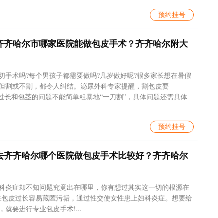
预约挂号
齐齐哈尔市哪家医院能做包皮手术？齐齐哈尔附大
切手术吗?每个男孩子都需要做吗?几岁做好呢?很多家长想在暑假
但割或不割，都令人纠结。泌尿外科专家提醒，割包皮要
皮过长和包茎的问题不能简单粗暴地“一刀割”，具体问题还需具体
预约挂号
去齐齐哈尔哪个医院做包皮手术比较好？齐齐哈尔
科炎症却不知问题究竟出在哪里，你有想过其实这一切的根源在
性包皮过长容易藏匿污垢，通过性交使女性患上妇科炎症。想要给
就要进行专业包皮手术!...