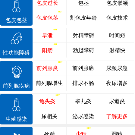
包皮过长
包茎
包皮嵌顿
包皮包茎
割包皮年龄
包皮技术
包皮包茎
早泄
射精障碍
时间短
阳痿
勃起障碍
射精快
性功能障碍
前列腺炎
前列腺痛
尿频尿急
前列腺增生
排尿不畅
夜尿增多
前列腺疾病
龟头炎
睾丸炎
尿道炎
尿相关
泌尿感染
了解更多
生殖感染
死精
少精
弱精