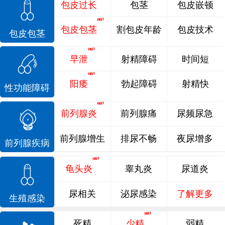
包皮过长
包茎
包皮嵌顿
包皮包茎
割包皮年龄
包皮技术
包皮包茎
早泄
射精障碍
时间短
阳痿
勃起障碍
射精快
性功能障碍
前列腺炎
前列腺痛
尿频尿急
前列腺增生
排尿不畅
夜尿增多
前列腺疾病
龟头炎
睾丸炎
尿道炎
尿相关
泌尿感染
了解更多
生殖感染
死精
少精
弱精