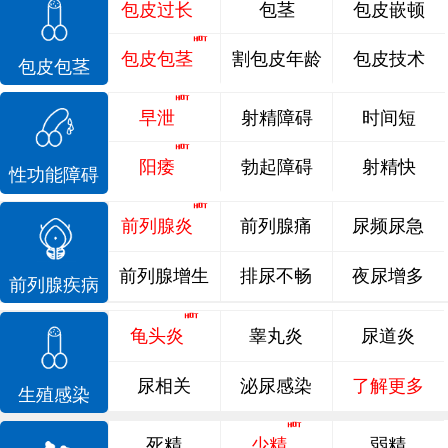
包皮过长
包茎
包皮嵌顿
包皮包茎
割包皮年龄
包皮技术
包皮包茎
早泄
射精障碍
时间短
阳痿
勃起障碍
射精快
性功能障碍
前列腺炎
前列腺痛
尿频尿急
前列腺增生
排尿不畅
夜尿增多
前列腺疾病
龟头炎
睾丸炎
尿道炎
尿相关
泌尿感染
了解更多
生殖感染
死精
少精
弱精