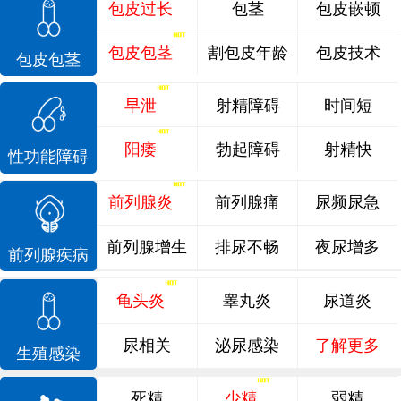
包皮过长
包茎
包皮嵌顿
包皮包茎
割包皮年龄
包皮技术
包皮包茎
早泄
射精障碍
时间短
阳痿
勃起障碍
射精快
性功能障碍
前列腺炎
前列腺痛
尿频尿急
前列腺增生
排尿不畅
夜尿增多
前列腺疾病
龟头炎
睾丸炎
尿道炎
尿相关
泌尿感染
了解更多
生殖感染
死精
少精
弱精