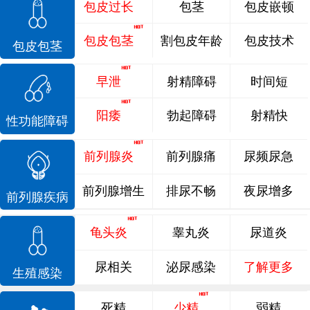
包皮过长
包茎
包皮嵌顿
包皮包茎
割包皮年龄
包皮技术
包皮包茎
早泄
射精障碍
时间短
阳痿
勃起障碍
射精快
性功能障碍
前列腺炎
前列腺痛
尿频尿急
前列腺增生
排尿不畅
夜尿增多
前列腺疾病
龟头炎
睾丸炎
尿道炎
尿相关
泌尿感染
了解更多
生殖感染
死精
少精
弱精