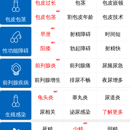
包皮过长
包茎
包皮嵌顿
包皮包茎
割包皮年龄
包皮技术
包皮包茎
早泄
射精障碍
时间短
阳痿
勃起障碍
射精快
性功能障碍
前列腺炎
前列腺痛
尿频尿急
前列腺增生
排尿不畅
夜尿增多
前列腺疾病
龟头炎
睾丸炎
尿道炎
尿相关
泌尿感染
了解更多
生殖感染
死精
少精
弱精