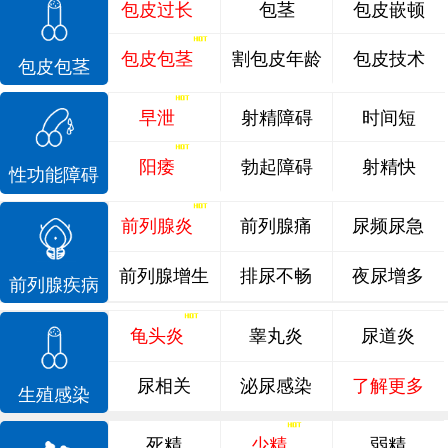
包皮过长
包茎
包皮嵌顿
包皮包茎
割包皮年龄
包皮技术
包皮包茎
早泄
射精障碍
时间短
阳痿
勃起障碍
射精快
性功能障碍
前列腺炎
前列腺痛
尿频尿急
前列腺增生
排尿不畅
夜尿增多
前列腺疾病
龟头炎
睾丸炎
尿道炎
尿相关
泌尿感染
了解更多
生殖感染
死精
少精
弱精