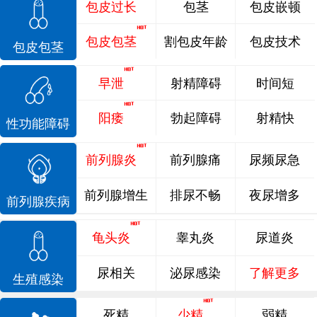
包皮过长
包茎
包皮嵌顿
包皮包茎
割包皮年龄
包皮技术
包皮包茎
早泄
射精障碍
时间短
阳痿
勃起障碍
射精快
性功能障碍
前列腺炎
前列腺痛
尿频尿急
前列腺增生
排尿不畅
夜尿增多
前列腺疾病
龟头炎
睾丸炎
尿道炎
尿相关
泌尿感染
了解更多
生殖感染
死精
少精
弱精