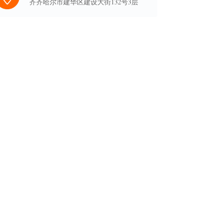
齐齐哈尔市建华区建设大街132号3层