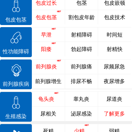
包皮过长
包茎
包皮嵌顿
包皮包茎
割包皮年龄
包皮技术
包皮包茎
早泄
射精障碍
时间短
阳痿
勃起障碍
射精快
性功能障碍
前列腺炎
前列腺痛
尿频尿急
前列腺增生
排尿不畅
夜尿增多
前列腺疾病
龟头炎
睾丸炎
尿道炎
尿相关
泌尿感染
了解更多
生殖感染
死精
少精
弱精