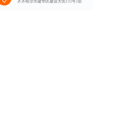
齐齐哈尔市建华区建设大街132号3层