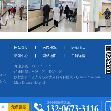
网站首页
医院概况
医师团队
新闻中心
网站地图
了解详情
健康热线：13206733116
门诊时间：早08：00 - 晚20：00
3层
版权所有：齐齐哈尔附大男科专科医院 · Qqhaer Zhongdu
的依
Male Disease Hospital